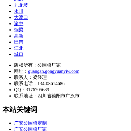
九龙坡
永川
大渡口
渝中
铜梁
高新
巴南
江北
城口
版权所有：公园椅厂家
网址：
guangan.gongyuanyiw.com
联系人：梁经理
联系电话：134-08614686
QQ：3176705689
联系地址：
四川省德阳市广汉市
本站关键词
广安公园椅定制
广安公园椅厂家