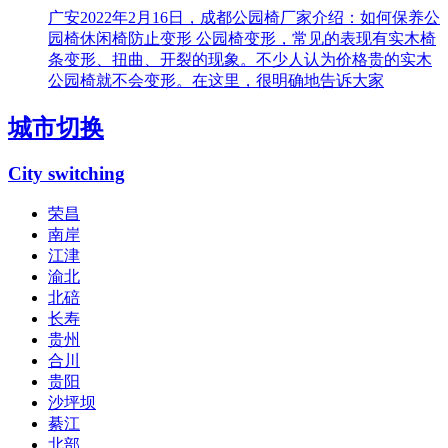
广安2022年2月16日，成都公园椅厂家介绍：如何保养公
园椅休闲椅防止变形 公园椅变形，常见的表现有实木椅
条变形、扭曲、开裂的现象。不少人认为价格贵的实木
公园椅就不会变形。在这里，很明确地告诉大家
城市切换
City switching
荣昌
南岸
江津
渝北
北碚
长寿
贵州
合川
贵阳
沙坪坝
綦江
北部